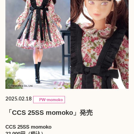
2025.02.18
PW-momoko
「CCS 25SS momoko」発売
CCS 25SS momoko
22,000円（税込）