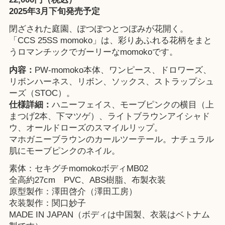
2025年3月下旬発売予定
閉ざされた庭園、ぽつぽつとつぼみが花開く。
「CCS 25SS momoko」は、彩りあふれる花柄をまと
うロマンチックでガーリーなmomokoです。
内容：
PW-momoko本体、ワンピース、ドロワーズ、
リボンハーネス、リボン、ソックス、ストラップシュ
ーズ（STOC）。
仕様詳細：
ハニーフェイス、モーブピンクの横目（上
まつげ2本、下マツゲ）、ライトブラウンアイシャド
ウ、オールドローズのスマイルリップ。
マホガニーブラウンのカールツーテール。ナチュラル
肌にモーブピンクのネイル。
素体：セキグチmomokoボディMB02
全高約27cm PVC、ABS樹脂、布製衣装
原型製作：澤田啓介（澤田工房）
衣装製作：関口妙子
MADE IN JAPAN（ボディは中国製、衣装はベトナム