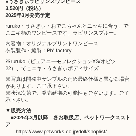
●うさぎぃラビリンスワンピース
3,520円（税込）
2025年3月発売予定
ruruko・うさぎぃ・おでこちゃんとニッキに合う、で
こニキ柄のワンピースです。ラビリンスブルー。
内容物：オリジナルプリントワンピース
衣装製作・縫製：Pb’-factory
※ruruko（ピュアニーモフレクションXS/オビツ
22）、でこニキ・うさぎぃボディサイズ
※写真は開発中サンプルのため最終仕様と異なる場合
があります。ご了承下さい。
※状況次第で、発売延期の可能性もございます。ご了
承下さい。
▼販売方法
■2025年3月以降
各お取扱店
、
ペットワークススト
ア
https://www.petworks.co.jp/doll/shoplist/