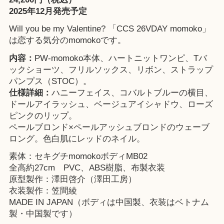
2025年12月発売予定
Will you be my Valentine? 「CCS 26VDAY momoko」
は恋する気分のmomokoです。
内容：
PW-momoko本体、ハートニットワンピ、Tバ
ックショーツ、フリルソックス、リボン、ストラップ
パンプス（STOC）。
仕様詳細：
ハニーフェイス、コバルトブルーの横目、
ドールアイラッシュ、ベージュアイシャドウ、ローズ
ピンクのリップ。
ペールブロンド×ペールアッシュブロンドのウェーブ
ロング。色白肌にレッドのネイル。
素体：セキグチmomokoボディMB02
全高約27cm PVC、ABS樹脂、布製衣装
原型製作：澤田啓介（澤田工房）
衣装製作：笠間綾
MADE IN JAPAN（ボディは中国製、衣装はベトナム
製・中国製です）