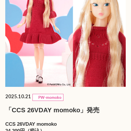
2025.10.21
PW-momoko
「CCS 26VDAY momoko」発売
CCS 26VDAY momoko
24,200円（税込）