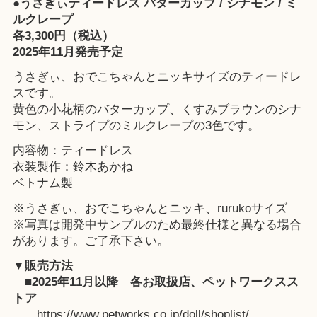
●うさぎぃティードレス バターカップ / シナモン / ミ
ルクレープ
各3,300円（税込）
2025年11月発売予定
うさぎぃ、おでこちゃんとニッキサイズのティードレ
スです。
黄色の小花柄のバターカップ、くすみブラウンのシナ
モン、ストライプのミルクレープの3色です。
内容物：ティードレス
衣装製作：鈴木あかね
ベトナム製
※うさぎぃ、おでこちゃんとニッキ、rurukoサイズ
※写真は開発中サンプルのため最終仕様と異なる場合
があります。ご了承下さい。
▼販売方法
■2025年11月以降
各お取扱店
、
ペットワークスス
トア
https://www.petworks.co.jp/doll/shoplist/