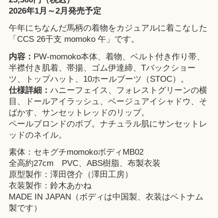
2026年1月～2月発売予定
午年にちなんだ馬柄の着物をカジュアルに着こなした
「CCS 26干支 momoko 午」です。
内容：
PW-momoko本体、着物、ベルト付き作り帯、
半襟付き肌着、帯揚、ゴム伊達締、Tバックショー
ツ、トップハット、10ホールブーツ（STOC）。
仕様詳細：
ハニーフェイス、フォレストグリーンの横
目、ドールアイラッシュ、ベージュアイシャドウ、そ
ばかす、サンセットレッドのリップ。
ペールブロンドのボブ。ナチュラル肌にサンセットレ
ッドのネイル。
素体：セキグチmomokoボディMB02
全高約27cm PVC、ABS樹脂、布製衣装
原型製作：澤田啓介（澤田工房）
衣装製作：鈴木あかね
MADE IN JAPAN（ボディは中国製、衣装はベトナム
製です）