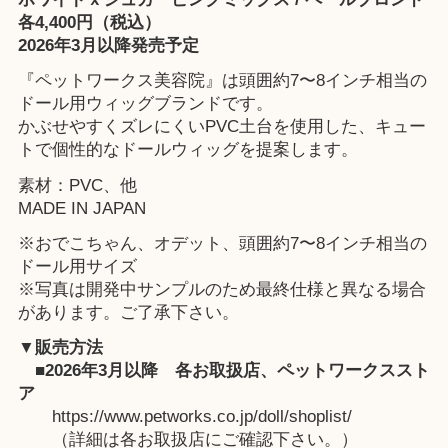
各4,400円（税込）
2026年3月以降発売予定
『ペットワークス美容院』は頭囲約7〜8インチ相当の
ドール用ウィッグブランドです。
かぶせやすくズレにくいPVC土台を使用した、キュー
トで個性的なドールウィッグを提案します。
素材：PVC、他
MADE IN JAPAN
※おでこちゃん、オデット、頭囲約7〜8インチ相当の
ドール用サイズ
※写真は開発中サンプルのため最終仕様と異なる場合
があります。ご了承下さい。
▼販売方法
■2026年3月以降
各お取扱店
、
ペットワークススト
ア
https://www.petworks.co.jp/doll/shoplist/
（詳細は各お取扱店にご確認下さい。）