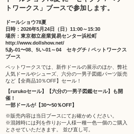
トワークス」ブースで参加します。
ドールショウ78夏
日時：2026年5月24日（日）11:00～15:30
場所：東京都立産業貿易センター浜松町
http://www.dollshow.net/
5あ-01〜08、5い-01～04 セキグチ / ペットワークス
ブース
ペットワークスでは、新作ドールの展示のほか、弊社
人気ドールやシューズ、六分の一男子図鑑パーツ販売
など【全商品10％OFF】セール！
【rurukoセール】【六分の一男子図鑑セール】も開
催！
一部ドールが【30〜50％OFF】
※販売内容は当日ブースにてお確かめください。
※混雑時には列を作りお一人様一種一色一個のご購入
とさせていただきます。 並び直し可。