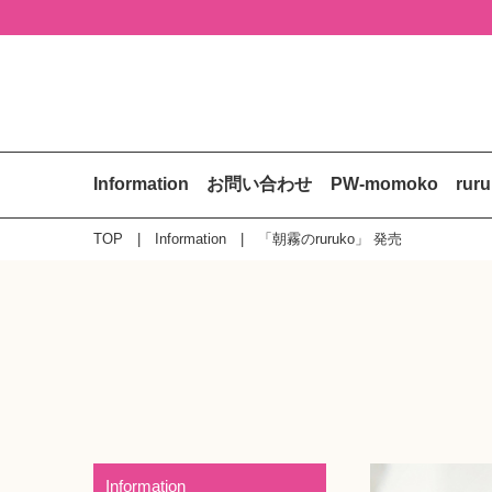
Information
お問い合わせ
PW-momoko
rur
TOP
Information
「朝霧のruruko」 発売
Information