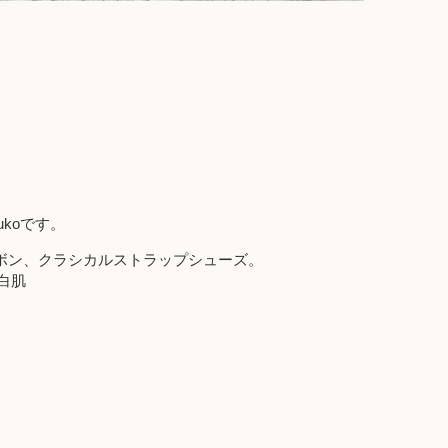
koです。
リボン、クラシカルストラップシューズ。
白肌