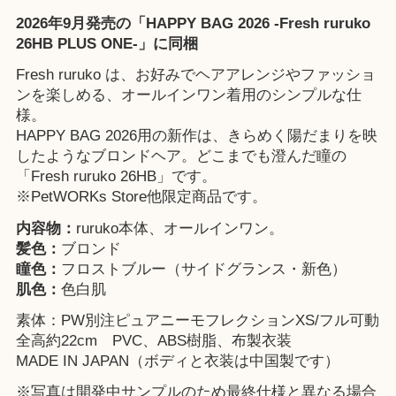
2026年9月発売の「HAPPY BAG 2026 -Fresh ruruko
26HB PLUS ONE-」に同梱
Fresh ruruko は、お好みでヘアアレンジやファッショ
ンを楽しめる、オールインワン着用のシンプルな仕
様。
HAPPY BAG 2026
用の新作は、きらめく陽だまりを映
したようなブロンドヘア。どこまでも澄んだ瞳の
「Fresh ruruko 26HB」です。
※
PetWORKs Store
他限定商品です。
内容物：
ruruko本体、オールインワン。
髪色：
ブロンド
瞳色：
フロストブルー（サイドグランス・新色）
肌色：
色白肌
素体：PW別注ピュアニーモフレクションXS/フル可動
全高約22cm PVC、ABS樹脂、布製衣装
MADE IN JAPAN（ボディと衣装は中国製です）
※写真は開発中サンプルのため最終仕様と異なる場合