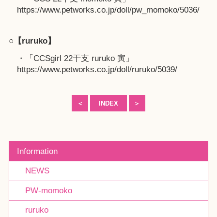
https://www.petworks.co.jp/doll/pw_momoko/5036/
○【ruruko】
・「CCSgirl 22干支 ruruko 寅」
https://www.petworks.co.jp/doll/ruruko/5039/
＜
INDEX
＞
Information
NEWS
PW-momoko
ruruko