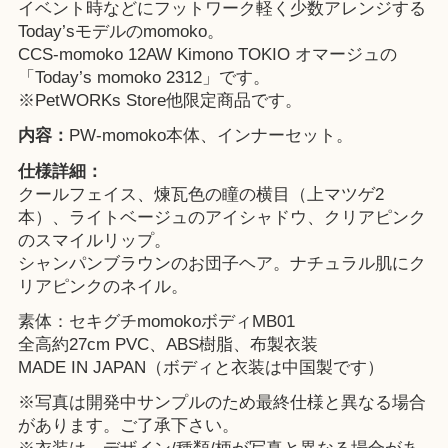
イベント時などにフットワーク軽く少数アレンジする
Today’sモデルのmomoko。
CCS-momoko 12AW Kimono TOKIO オマージュの
「Today’s momoko 2312」です。
※
PetWORKs Store
他限定商品です。
内容：
PW-momoko本体、インナーセット。
仕様詳細：
クールフェイス、煉瓦色の瞳の横目（上マツゲ2
本）、ライトベージュのアイシャドウ、クリアピンク
のスマイルリップ。
シャンパンブラウンのお団子ヘア。ナチュラル肌にク
リアピンクのネイル。
素体：セキグチmomokoボディMB01
全高約27cm PVC、ABS樹脂、布製衣装
MADE IN JAPAN（ボディと衣装は中国製です）
※写真は開発中サンプルのため最終仕様と異なる場合
があります。ご了承下さい。