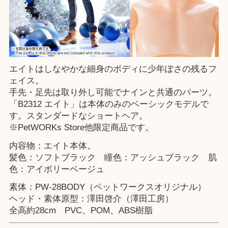
エイトはしなやかな細身のボディに少年ぽさの残るフ
ェイス。
手先・足先は取り外し可能でナインと共通のパーツ。
「B2312 エイト」は本体のみのベーシックモデルで
す。スタンダードなショートヘア。
※
PetWORKs Store
他限定商品です。
内容物：エイト本体。
髪色：ソフトブラック 瞳色：アッシュブラック 肌
色：アイボリーベージュ
素体：PW-28BODY（ペットワークスオリジナル）
ヘッド・素体原型：澤田啓介（澤田工房）
全高約28cm PVC、POM、ABS樹脂