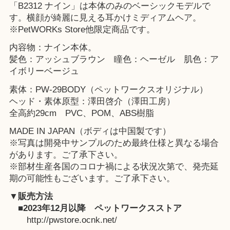
「B2312 ナイン」は本体のみのベーシックモデルで
す。横顔が綺麗に見える耳かけミディアムヘア。
※
PetWORKs Store
他限定商品です。
内容物：ナイン本体。
髪色：アッシュブラウン 瞳色：ヘーゼル 肌色：ア
イボリーベージュ
素体：PW-29BODY（ペットワークスオリジナル）
ヘッド・素体原型：澤田啓介（澤田工房）
全高約29cm PVC、POM、ABS樹脂
MADE IN JAPAN（ボディは中国製です）
※写真は開発中サンプルのため最終仕様と異なる場合
があります。ご了承下さい。
※部材生産各国のコロナ禍による状況次第で、発売延
期の可能性もございます。ご了承下さい。
▼販売方法
■2023年12月以降
ペットワークスストア
http://pwstore.ocnk.net/