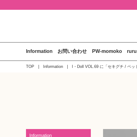
Information
お問い合わせ
PW-momoko
rur
TOP
Information
I・Doll VOL.69 に「セキグチ 
Information