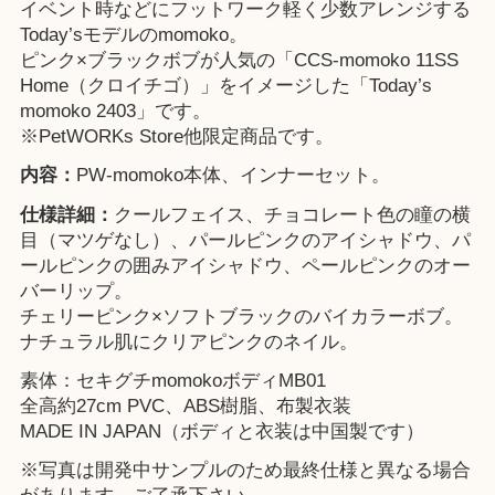
イベント時などにフットワーク軽く少数アレンジする
Today’sモデルのmomoko。
ピンク×ブラックボブが人気の「
CCS-momoko 11SS
Home（クロイチゴ）
」をイメージした「Today’s
momoko 2403」です。
※
PetWORKs Store
他限定商品です。
内容：
PW-momoko本体、インナーセット。
仕様詳細：
クールフェイス、チョコレート色の瞳の横
目（マツゲなし）、パールピンクのアイシャドウ、パ
ールピンクの囲みアイシャドウ、ペールピンクのオー
バーリップ。
チェリーピンク×ソフトブラックのバイカラーボブ。
ナチュラル肌にクリアピンクのネイル。
素体：セキグチmomokoボディMB01
全高約27cm PVC、ABS樹脂、布製衣装
MADE IN JAPAN（ボディと衣装は中国製です）
※写真は開発中サンプルのため最終仕様と異なる場合