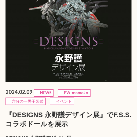
2024.02.09
NEWS
PW-momoko
六分の一男子図鑑
イベント
『DESIGNS 永野護デザイン展』でF.S.S.
コラボドールを展示