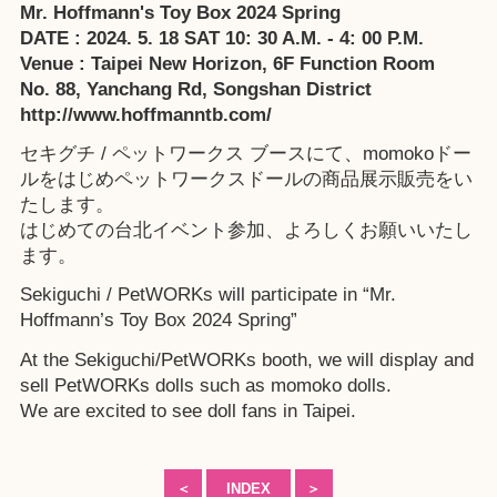
Mr. Hoffmann's Toy Box 2024 Spring
DATE : 2024. 5. 18 SAT 10: 30 A.M. - 4: 00 P.M.
Venue : Taipei New Horizon, 6F Function Room
No. 88, Yanchang Rd, Songshan District
http://www.hoffmanntb.com/
セキグチ / ペットワークス ブースにて、momokoドー
ルをはじめペットワークスドールの商品展示販売をい
たします。
はじめての台北イベント参加、よろしくお願いいたし
ます。
Sekiguchi / PetWORKs will participate in “Mr.
Hoffmann’s Toy Box 2024 Spring”
At the Sekiguchi/PetWORKs booth, we will display and
sell PetWORKs dolls such as momoko dolls.
We are excited to see doll fans in Taipei.
＜
INDEX
＞