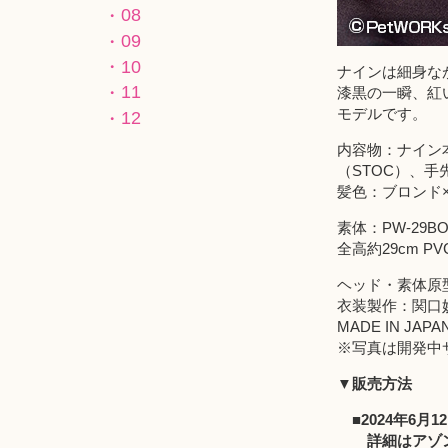
08
09
10
ナインは細身な
11
漆黒の一瞬、紅
モデルです。
12
内容物：ナイン
（STOC）、
髪色：ブロンド
素体：PW-29
全高約29cm P
ヘッド・素体原
衣装製作：関口
MADE IN 
※写真は開発中
▼販売方法
■2024年6
詳細はアゾン