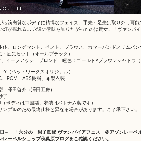
がら筋肉質なボディに精悍なフェイス。手先・足先は取り外し可能
い灯が揺れる… 永遠の意味を知りたがったのは貴女。「ヴァンパイ
本体、ロングマント、ベスト、ブラウス、カマーバンドスリムパン
手先・足先セット（オールブラック）
×ディープアッシュブロンド 瞳色：ゴールド×ブラウンシャドウ
BODY（ペットワークスオリジナル）
VC、POM、ABS樹脂、布製衣装
型：澤田啓介（澤田工房）
妙子
JAPAN（ボディは中国製、衣装はベトナム製です）
サンプルのため最終仕様と異なる場合があります。ご了承下さい。
月12日～ 「六分の一男子図鑑 ヴァンパイアフェス」＠アゾンレー
レーベルショップ秋葉原ブログをご確認ください。