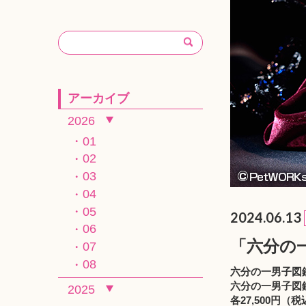
アーカイブ
2026
01
02
03
04
05
2024.06.13
06
「六分の一
07
08
六分の一男子図鑑
六分の一男子図鑑
2025
各27,500円（