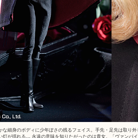
かな細身のボディに少年ぽさの残るフェイス。手先・足先は取り外
い灯が揺れる… 永遠の意味を知りたがったのは貴女。「ヴァンパイ