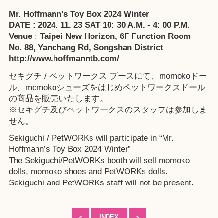
Mr. Hoffmann's Toy Box 2024 Winter
DATE : 2024. 11. 23 SAT 10: 30 A.M. - 4: 00 P.M.
Venue : Taipei New Horizon, 6F Function Room
No. 88, Yanchang Rd, Songshan District
http://www.hoffmanntb.com/
セキグチ / ペットワークス ブースにて、momokoドー
ル、momokoシューズをはじめペットワークスドール
の商品を販売いたします。
※セキグチ及びペットワークスのスタッフは参加しま
せん。
Sekiguchi / PetWORKs will participate in “Mr.
Hoffmann’s Toy Box 2024 Winter”
The Sekiguchi/PetWORKs booth will sell momoko
dolls, momoko shoes and PetWORKs dolls.
Sekiguchi and PetWORKs staff will not be present.
＜
INDEX
＞