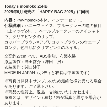
Today's momoko 25HB
2025年9月発売の「
HAPPY BAG 2025
」に同梱
内容：
PW-momoko本体、インナーセット。
仕様詳細：
ハニーフェイス、ブルーグレーの瞳の横目
（上マツゲ2本）、ペールブルーグレーのアイシャド
ウ、クリアピンクのリップ。
カッパーブラウン×アプリコットブラウンのウエーブ
ロング。色白肌にクリアピンクのネイル。
全高約27cm PVC、ABS樹脂、布製衣装
原型製作：澤田啓介（澤田工房）
衣装製作：関口妙子
MADE IN JAPAN（ボディと衣装は中国製です）
※写真は開発中サンプルのため最終仕様と異なる場合
があります。ご了承下さい。
※商品の性質上、返品・交換はいたしかねます。
※衣装は、デザイン / 種類 / 柄が写真と異なる場合が
あります。