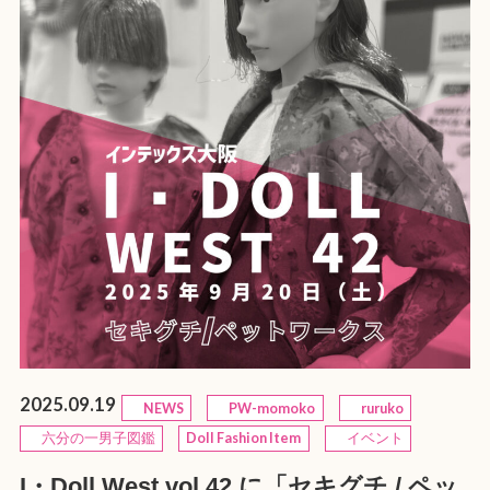
2025.09.19
NEWS
PW-momoko
ruruko
六分の一男子図鑑
Doll Fashion Item
イベント
I・Doll West vol.42 に「セキグチ / ペッ