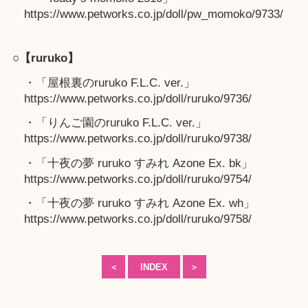
https://www.petworks.co.jp/doll/pw_momoko/9733/
○【ruruko】
・「屋根裏のruruko F.L.C. ver.」
https://www.petworks.co.jp/doll/ruruko/9736/
・「りんご園のruruko F.L.C. ver.」
https://www.petworks.co.jp/doll/ruruko/9738/
・「十夜の夢 ruruko すみれ Azone Ex. bk」
https://www.petworks.co.jp/doll/ruruko/9754/
・「十夜の夢 ruruko すみれ Azone Ex. wh」
https://www.petworks.co.jp/doll/ruruko/9758/
＜
INDEX
＞