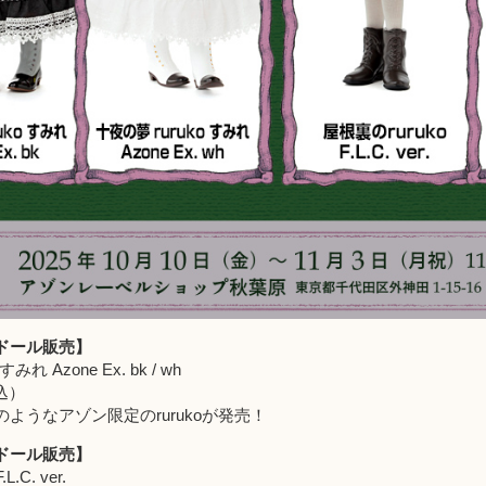
ドール販売】
みれ Azone Ex. bk / wh
税込）
ようなアゾン限定のrurukoが発売！
ドール販売】
.C. ver.