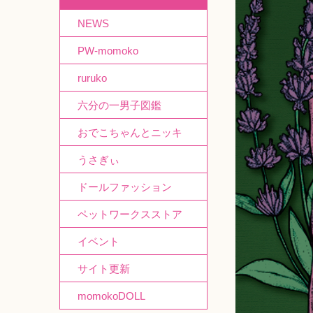
NEWS
PW-momoko
ruruko
六分の一男子図鑑
おでこちゃんとニッキ
うさぎぃ
ドールファッション
ペットワークスストア
イベント
サイト更新
momokoDOLL