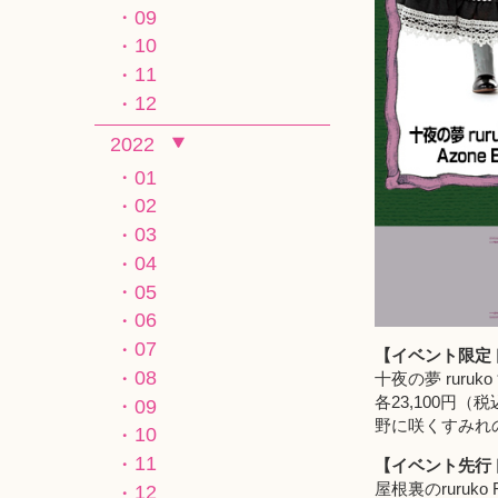
09
10
11
12
2022
01
02
03
04
05
06
07
【イベント限定
08
十夜の夢 ruruko す
各23,100円（
09
野に咲くすみれの
10
11
【イベント先行
屋根裏のruruko F.L
12