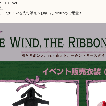
.L.C. ver.
税込）
ーなrurukoを先行販売＆お蔵出しrurukoもご用意！