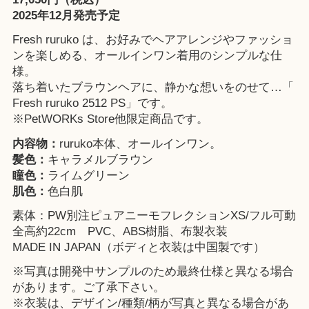
2025年12月発売予定
Fresh ruruko は、お好みでヘアアレンジやファッショ
ンを楽しめる、オールインワン着用のシンプルな仕
様。
落ち着いたブラウンヘアに、静かな想いをのせて…「
Fresh ruruko 2512 PS」です。
※
PetWORKs Store
他限定商品です。
内容物：
ruruko本体、オールインワン。
髪色：
キャラメルブラウン
瞳色：
ライムグリーン
肌色：
色白肌
素体：PW別注ピュアニーモフレクションXS/フル可動
全高約22cm PVC、ABS樹脂、布製衣装
MADE IN JAPAN（ボディと衣装は中国製です）
※写真は開発中サンプルのため最終仕様と異なる場合
があります。ご了承下さい。
※衣装は、デザイン/種類/柄が写真と異なる場合があ