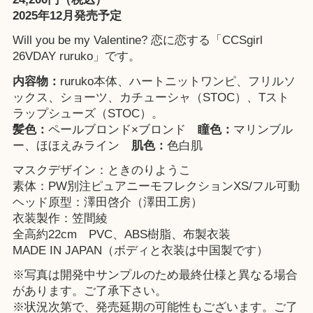
2025年12月発売予定
Will you be my Valentine? 恋に恋する「CCSgirl
26VDAY ruruko」です。
内容物：
ruruko本体、ハートニットワンピ、フリルソ
ックス、ショーツ、カチューシャ（STOC）、Tスト
ラップシューズ（STOC）。
髪色：
ペールブロンド×ブロンド
瞳色：
マリンブル
ー、ほほえみライン
肌色：
色白肌
マスクデザイン：ときのりようこ
素体：PW別注ピュアニーモフレクションXS/フル可動
ヘッド原型：澤田啓介（澤田工房）
衣装製作：笠間綾
全高約22cm PVC、ABS樹脂、布製衣装
MADE IN JAPAN（ボディと衣装は中国製です）
※写真は開発中サンプルのため最終仕様と異なる場合
があります。ご了承下さい。
※状況次第で、発売延期の可能性もございます。ご了