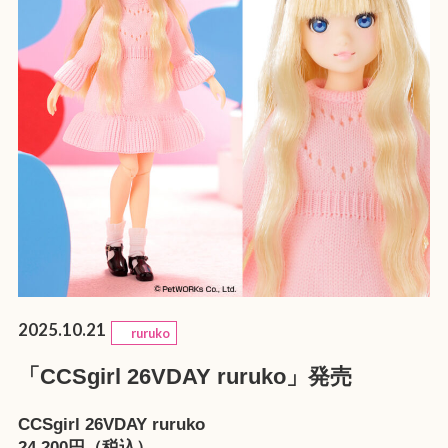
2025.10.21
ruruko
「CCSgirl 26VDAY ruruko」発売
CCSgirl 26VDAY ruruko
24,200円（税込）