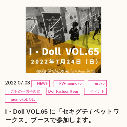
2022.07.08
NEWS
PW-momoko
ruruko
六分の一男子図鑑
Doll Fashion Item
イベント
momokoDOLL
I・Doll VOL.65 に「セキグチ / ペットワ
ークス」ブースで参加します。