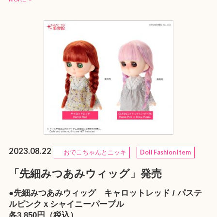
2023.08.22
おでこちゃんとニッキ
Doll Fashion Item
「先細みつあみウィッグ」発売
●先細みつあみウィッグ キャロットレッド / パステ
ルピンクｘシャイニーパープル
各3,850円（税込）