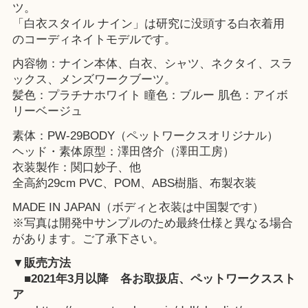
ツ。
「白衣スタイル ナイン」は研究に没頭する白衣着用
のコーディネイトモデルです。
内容物：ナイン本体、白衣、シャツ、ネクタイ、スラ
ックス、メンズワークブーツ。
髪色：プラチナホワイト 瞳色：ブルー 肌色：アイボ
リーベージュ
素体：PW-29BODY（ペットワークスオリジナル）
ヘッド・素体原型：澤田啓介（澤田工房）
衣装製作：関口妙子、他
全高約29cm PVC、POM、ABS樹脂、布製衣装
MADE IN JAPAN（ボディと衣装は中国製です）
※写真は開発中サンプルのため最終仕様と異なる場合
があります。ご了承下さい。
▼販売方法
■2021年3月以降
各お取扱店
、
ペットワークススト
ア