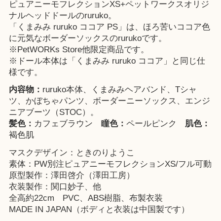
ピュアニーモフレクションXS+ペットワークスオリジ
ナルヘッドドールのruruko。
「くまみみ ruruko ココア PS」は、ほろ苦いココア色
に元気なボーダーソックスのrurukoです。
※
PetWORKs Store
他限定商品です。
※ドール本体は「
くまみみ ruruko ココア
」と同じ仕
様です。
内容物：
ruruko本体、くまみみヘアバンド、Tシャ
ツ、かぼちゃパンツ、ボーダーニーソックス、エンジ
ニアブーツ（STOC）。
髪色：
カフェブラウン
瞳色：
ペールピンク
肌色：
褐色肌
マスクデザイン：ときのりようこ
素体：PW別注ピュアニーモフレクションXS/フル可動
原型製作：澤田啓介（澤田工房）
衣装製作：関口妙子、他
全高約22cm PVC、ABS樹脂、布製衣装
MADE IN JAPAN（ボディと衣装は中国製です）