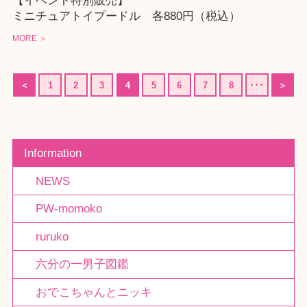
【イベント特別販売】
ミニチュアトイプードル 各880円（税込）
MORE ＞
＜
1
2
3
4
5
6
7
8
･･･
＞
Information
NEWS
PW-momoko
ruruko
六分の一男子図鑑
おでこちゃんとニッキ