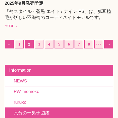
2025年9月発売予定
「袴スタイル・蒼黒 エイト / ナイン PS」は、狐耳植
毛が妖しい羽織袴のコーディネイトモデルです。
MORE ＞
＜
1
2
3
4
5
6
7
8
･･･
＞
Information
NEWS
PW-momoko
ruruko
六分の一男子図鑑