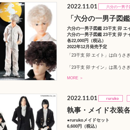
2022.11.01
六分の一男子
「六分の一男子図鑑 
六分の一男子図鑑 23干支 卯 エ
六分の一男子図鑑 23干支 卯 ナ
各22,000円（税込）
2022年12月発売予定
「23干支 卯 エイト」は白う
「23干支 卯 ナイン」は黒う
MORE ＞
2022.11.01
ruruko
執事・メイド衣装
●rurukoメイドセット
6,600円（税込）