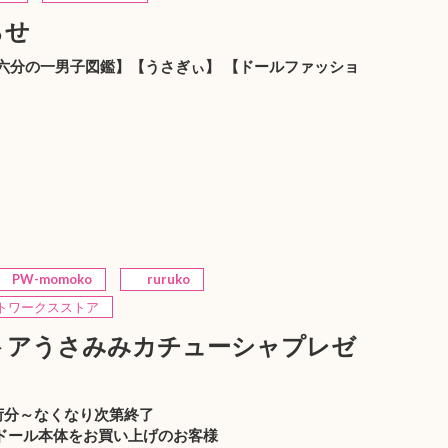
らせ
ko】【六分の一男子図鑑】【うさぎぃ】 【ドールファッショ
PW-momoko
ruruko
ワークスストア
トアうさみみカチューシャプレゼ
出荷分～なくなり次第終了
ドール本体をお買い上げのお客様