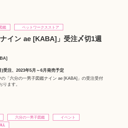
図鑑
ペットワークスストア
ン ae [KABA]」受注〆切1週
BA]
日(月)受注、2023年5月～6月発売予定
注中の「
六分の一男子図鑑ナイン ae [KABA]
」の受注受付
ております。
六分の一男子図鑑
イベント
LL