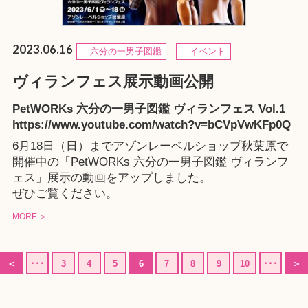
2023.06.16
六分の一男子図鑑
イベント
ヴィランフェス展示動画公開
PetWORKs 六分の一男子図鑑 ヴィランフェス Vol.1
https://www.youtube.com/watch?v=bCVpVwKFp0Q
6月18日（日）までアゾンレーベルショップ秋葉原で
開催中の「
PetWORKs 六分の一男子図鑑 ヴィランフ
ェス
」展示の動画をアップしました。
ぜひご覧ください。
MORE ＞
＜
･･･
3
4
5
6
7
8
9
10
･･･
＞