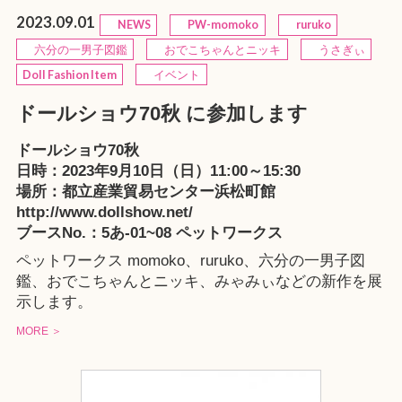
2023.09.01
NEWS
PW-momoko
ruruko
六分の一男子図鑑
おでこちゃんとニッキ
うさぎぃ
Doll Fashion Item
イベント
ドールショウ70秋 に参加します
ドールショウ70秋
日時：2023年9月10日（日）11:00～15:30
場所：都立産業貿易センター浜松町館
http://www.dollshow.net/
ブースNo.：5あ-01~08 ペットワークス
ペットワークス
momoko
、
ruruko
、
六分の一男子図
鑑
、
おでこちゃんとニッキ
、
みゃみぃ
などの新作を展
示します。
MORE ＞