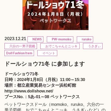
2023.12.21
NEWS
PW-momoko
ruruko
六分の一男子図鑑
おでこちゃんとニッキ
うさぎぃ
Doll Fashion Item
イベント
ドールショウ71冬 に参加します
ドールショウ71冬
日時：2024年1月8日（月祝）11:00～15:30
場所：都立産業貿易センター浜松町館
http://www.dollshow.net/
ブースNo.：5あ-01～08 ペットワークス
ペットワークスドール（momoko、ruruko、六分の一
男子図鑑、おでこちゃんとニッキ、うさぎぃなど）の