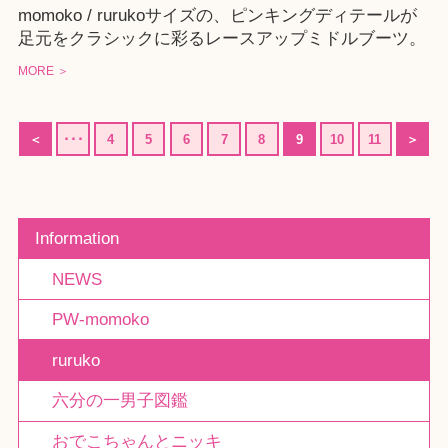
momoko / rurukoサイズの、ピンキングディテールが
足元をクラシックに彩るレースアップミドルブーツ。
MORE ＞
＜
･･･
4
5
6
7
8
9
10
11
＞
Information
NEWS
PW-momoko
ruruko
六分の一男子図鑑
おでこちゃんとニッキ