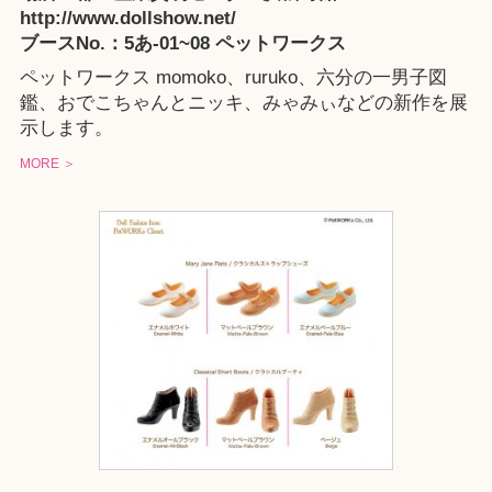
http://www.dollshow.net/
ブースNo.：5あ-01~08 ペットワークス
ペットワークス
momoko
、
ruruko
、
六分の一男子図
鑑
、
おでこちゃんとニッキ
、
みゃみぃ
などの新作を展
示します。
MORE ＞