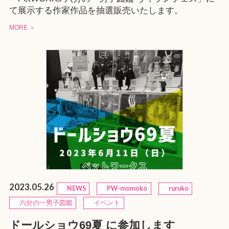
て展示する作家作品を抽選販売いたします。
MORE ＞
2023.05.26
NEWS
PW-momoko
ruruko
六分の一男子図鑑
イベント
ドールショウ69夏 に参加します