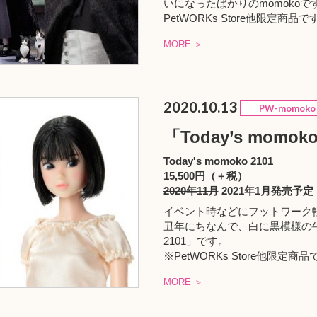
いになったばかりのmomokoで
PetWORKs Store
他限定商品で
MORE ＞
2020.10.13
PW-momoko
「Today’s momok
Today's momoko 2101
15,500円（＋税）
2020年11月
2021年1月発売予定
イベント時などにフットワーク軽く
丑年にちなんで、白に黒模様の牛をイ
2101」です。
※PetWORKs Store他限定商
MORE ＞