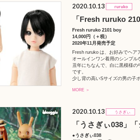
2020.10.13
ruruko
「Fresh ruruko 2
Fresh ruruko 2101 boy
14,000円（＋税）
2020年11月発売予定
Fresh ruruko は、お好
オールインワン着用のシンプル
丑年にちなんで、白に黒模様の牛をイメ
です。
少し背の高いSサイズの男の子
MORE ＞
2020.10.13
うさぎぃ
「うさぎぃ038」「
●うさぎぃ038