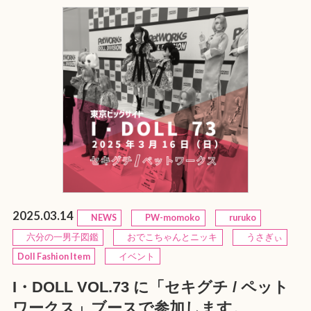
2025.03.14
NEWS
PW-momoko
ruruko
六分の一男子図鑑
おでこちゃんとニッキ
うさぎぃ
Doll Fashion Item
イベント
I・DOLL VOL.73 に「セキグチ / ペット
ワークス」ブースで参加します。