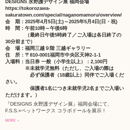
DESIGNS 永野護デザイン展 福岡会場
https://tokorozawa-
sakuratown.com/special/naganomamoru/overview/
会 期：2025年4月5日(土)～2025年5月4日(日・祝)
時 間：午前10時～午後6時
（最終日午後5時終了／ご入場は各日終了の
30分前まで）
会 場：福岡三越９階 三越ギャラリー
住 所：〒810-0001福岡市中央区天神2-1-1
入場料：当日券 一般（小学生以上）：2,100円
※未就学児無料（ただし、ご入場の際は
必ず保護者（18歳以上）同伴でご入場くだ
さい。
保護者1名につき未就学児2名までご入場い
ただけます。）
『DESIGNS 永野護デザイン展』福岡会場にて、
F.S.S.×ペットワークス コラボドールを展示！
MORE ＞